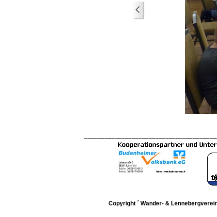
_______________________________________
Copyright ´ Wander- & Lennebergverein