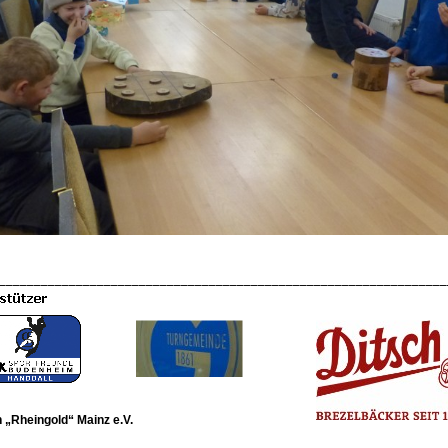
________________________________________________________________
 „Rheingold“ Mainz e.V.