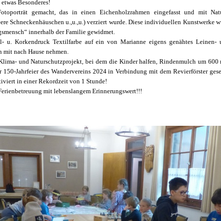
 etwas Besonderes!
oporträt gemacht, das in einen Eichenholzrahmen eingefasst und mit Natur
ere Schneckenhäuschen u.,u.,u.) verziert wurde. Diese individuellen Kunstwerke 
gsmensch“ innerhalb der Familie gewidmet.
el- u. Korkendruck Textilfarbe auf ein von Marianne eigens genähtes Leinen- 
en mit nach Hause nehmen.
 Klima- und Naturschutzprojekt, bei dem die Kinder halfen, Rindenmulch um 600
r 150-Jahrfeier des Wandervereins 2024 in Verbindung mit dem Revierförster ges
iviert in einer Rekordzeit von 1 Stunde!
erienbetreuung mit lebenslangem Erinnerungswert!!!